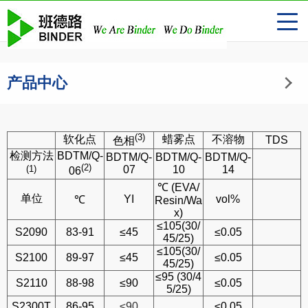
产品中心
(3)
软化点
蜡雾点
不溶物
TDS
色相
检测方法
BDTM/Q-
BDTM/Q-
BDTM/Q-
BDTM/Q-
(2)
(1)
07
10
14
06
℃ (EVA/
单位
YI
vol%
℃
Resin/Wa
x)
≤105(30/
S2090
83-91
≤45
≤0.05
45/25)
≤105(30/
S2100
89-97
≤45
≤0.05
45/25)
≤95 (30/4
S2110
88-98
≤90
≤0.05
5/25)
S2300T
86-95
≤90
≤0.05