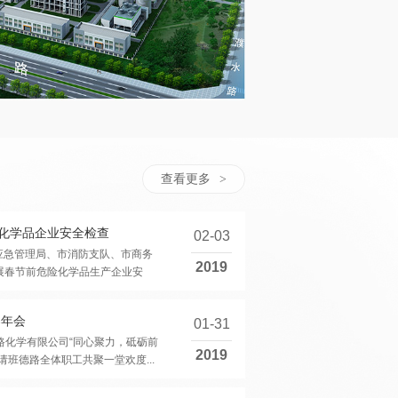
查看更多
>
化学品企业安全检查
02-03
急管理局、市消防支队、市商务
2019
展春节前危险化学品生产企业安
春年会
01-31
路化学有限公司“同心聚力，砥砺前
2019
班德路全体职工共聚一堂欢度...
省委书记、省人大常