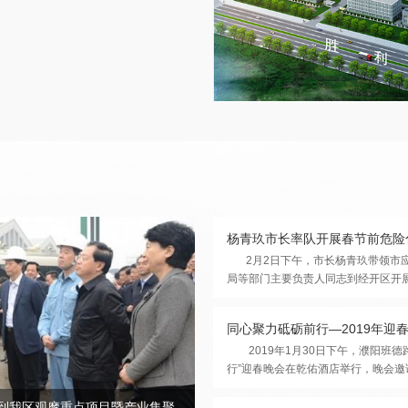
杨青玖市长率队开展春节前危险
2月2日下午，市长杨青玖带领市应
局等部门主要负责人同志到经开区开
全...
同心聚力砥砺前行—2019年迎
2019年1月30日下午，濮阳班德
行”迎春晚会在乾佑酒店举行，晚会邀请