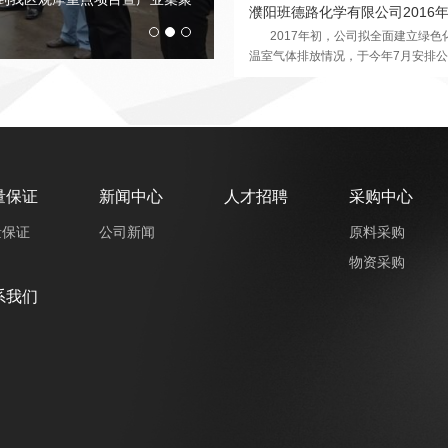
濮阳班德路化学有限公司2016
成电子调研
关于表彰“2016年度优秀班组”
2017年初，公司拟全面建立绿色
2017-03-14
温室气体排放情况，于今年7月安排公
量保证
新闻中心
人才招聘
采购中心
量保证
公司新闻
原料采购
物资采购
系我们