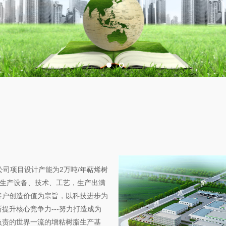
公司项目设计产能为2万吨/年萜烯树
生产设备、技术、工艺，生产出满
客户创造价值为宗旨，以科技进步为
提升核心竞争力---努力打造成为
负责的世界一流的增粘树脂生产基